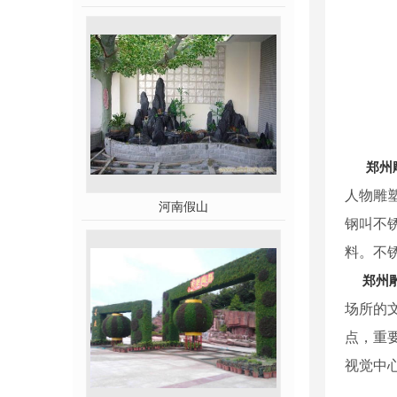
郑州
人物雕
河南假山
钢叫不
料。不
郑州
场所的
点，重
视觉中