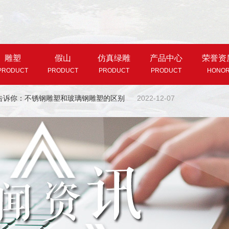
雕塑
假山
仿真绿雕
产品中心
荣誉资
PRODUCT
PRODUCT
PRODUCT
PRODUCT
HONO
告诉你：不锈钢雕塑和玻璃钢雕塑的区别
2022-12-07
玻璃钢雕塑的基本形式介绍
2024-03-21
制作材料选择的2点注意
2023-06-05
雕塑在景观设计中有什么作用
2023-05-11
汇韵雕塑分享雕塑的设计要点
2023-04-03