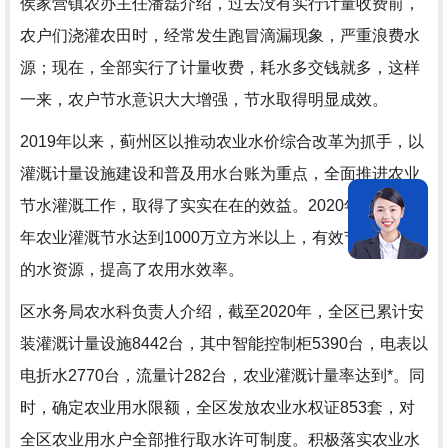
侯家营镇农办主任潘磊介绍，过去没有实行计量收费前，
农户们浇灌农田时，经常发生跑冒滴漏现象，严重浪费水
源；现在，全部实行了计量收费，耗水多交钱就多，这样
一来，农户节水意识大大增强，节水取得明显成效。
2019年以来，蓟州区以推动农业水价综合改革为抓手，以
灌溉计量设施建设和普及用水台账为重点，全面推进农业
节水灌溉工作，取得了实实在在的效益。2020年同比2019
年农业灌溉节水达到1000万立方米以上，有效节约了宝贵
的水资源，提高了农用水效率。
区水务局农水科负责人介绍，截至2020年，全区已累计安
装灌溉计量设施8442台，其中智能控制柜5390台，电表以
电折水2770台，流量计282台，农业灌溉计量率达到*。同
时，确定农业用水限额，全区发放农业水权证853套，对
全区农业用水户全部推行取水许可制度。积极落实农业水