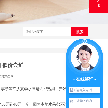
客
服
搜索
可低价尝鲜
二维码分享
- 在线咨询 -
子、李子等不少夏季水果进入成熟期，开始陆续上
：
：
8元到40元一斤，因为本地水果都还没有上