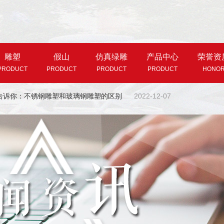
雕塑
假山
仿真绿雕
产品中心
荣誉资
PRODUCT
PRODUCT
PRODUCT
PRODUCT
HONO
告诉你：不锈钢雕塑和玻璃钢雕塑的区别
2022-12-07
玻璃钢雕塑的基本形式介绍
2024-03-21
制作材料选择的2点注意
2023-06-05
雕塑在景观设计中有什么作用
2023-05-11
汇韵雕塑分享雕塑的设计要点
2023-04-03