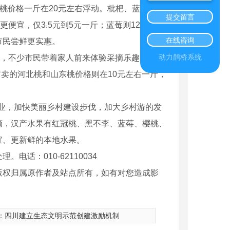
桃价格一斤在20元左右浮动。枇杷、蓝莓、桑
提交留言
便宜，仅3.5元到5元一斤；蓝莓则12元到16
在线咨询
市民尝鲜更实惠。
动力鹊桥系统
，不少市民带着家人前来体验采摘乐趣。现在
前卖的河北桃和山东桃价格则在10元左右一斤，
业，加快美丽乡村建设步伐，加大乡村游的发
摘，汉产水果有红冠桃、黑不李、蓝莓、樱桃、
宜、更新鲜的本地水果。
话：010-62110034
版权归属原作者及站点所有，如有对您造成影
：
四川建立生态文明示范创建激励机制