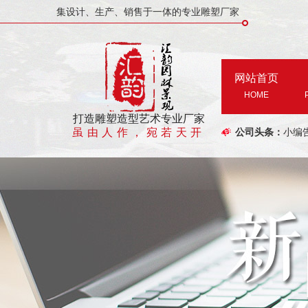
集设计、生产、销售于一体的专业雕塑厂家
网站首页
HOME
打造雕塑造型艺术专业厂家
虽由人作，宛若天开
公司头条：
小编
有关
假山
郑州
郑州