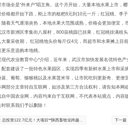
果市场全是“外来户”唱主角。这个月开始，大量本地水果上市，樱
价格都开始下跌，刚上市的枇杷8元到10元一斤；红冠桃、李子更
。随着天气逐渐炎热，本地水果大范围成熟，价格会更加便宜，
市新洲区李集街八屋村，800亩桃园已挂果，红冠桃挂满枝头
入大量采收期， 红冠桃地头价每斤仅4元，而超市和水果摊上目
然更乐意选购本地桃。
代农业教育中心*介绍，近年来，武汉市加快发展名优特色产
，配套建设了一批特色水果园区，实现四季有新鲜水果上市和采
桑葚、葡萄、猕猴桃以及水果莲米等，让市民吃到更新奇、更便
网部分文章转自互联网，如涉及第三方合法权利，请告知本网处理。电
载自中国农业网，内容均来自于互联网，不代表本站观点，内容
及时联系我们予以删除！
：
总投资122.7亿元！大项目**陕西畜牧业跨越发展
下一篇