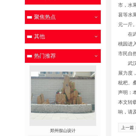
市，水
葚等水果
聚焦热点
元一斤
在武汉
其他
桃园进
市民自
热门推荐
武汉现
展力度
枇杷、
声明：本
本文转
响，请
上一篇
厂家
郑州假山设计