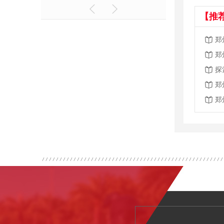
【推
郑
郑
探
郑
郑