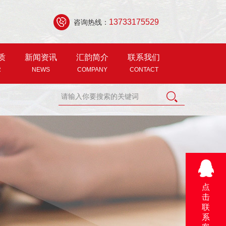
13733175529
咨询热线：
质
新闻资讯
汇韵简介
联系我们
R
NEWS
COMPANY
CONTACT
点
击
联
系