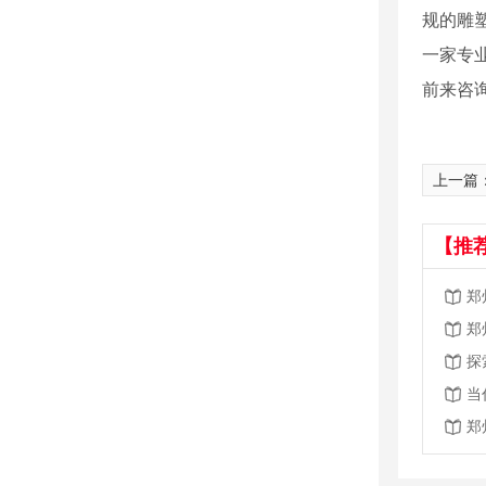
规的雕
一家专
前来咨
上一篇
【推
郑
郑
探
当
郑