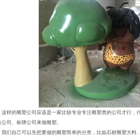
、这样的雕塑公司应该是一家比较专业专注雕塑类的公司才行，
告公司、标牌公司来做雕塑。
、我们自己可以先把要做的雕塑简单的分类，比如石材雕塑大料
真绿雕
郑州雕塑厂家
郑州