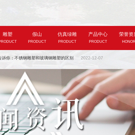
雕塑
假山
仿真绿雕
产品中心
荣誉资
PRODUCT
PRODUCT
PRODUCT
PRODUCT
HONO
告诉你：不锈钢雕塑和玻璃钢雕塑的区别
2022-12-07
玻璃钢雕塑的基本形式介绍
2024-03-21
制作材料选择的2点注意
2023-06-05
雕塑在景观设计中有什么作用
2023-05-11
汇韵雕塑分享雕塑的设计要点
2023-04-03