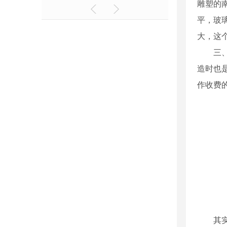
雕塑的
平，玻
大，这
三
造时也
作收费
其