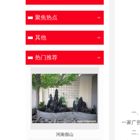
聚焦热点
其他
热门推荐
一
一家广
二
塑
河南假山
河南仿