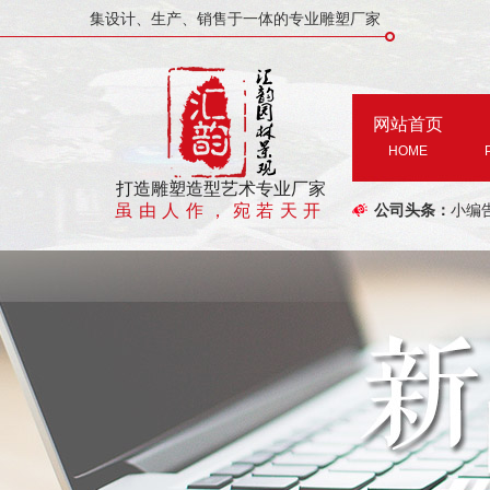
集设计、生产、销售于一体的专业雕塑厂家
网站首页
HOME
打造雕塑造型艺术专业厂家
虽由人作，宛若天开
公司头条：
小编
有关
假山
郑州
郑州