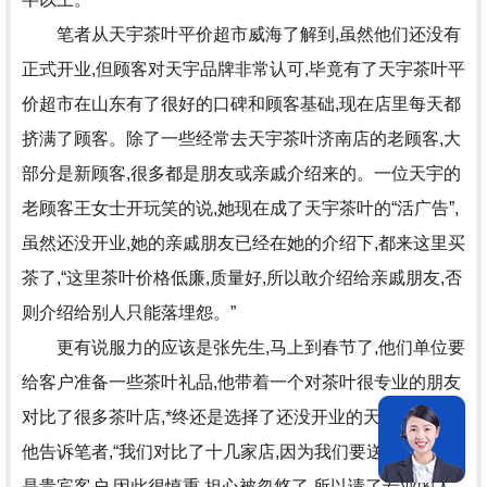
笔者从天宇茶叶平价超市威海了解到,虽然他们还没有
正式开业,但顾客对天宇品牌非常认可,毕竟有了天宇茶叶平
价超市在山东有了很好的口碑和顾客基础,现在店里每天都
挤满了顾客。除了一些经常去天宇茶叶济南店的老顾客,大
部分是新顾客,很多都是朋友或亲戚介绍来的。一位天宇的
老顾客王女士开玩笑的说,她现在成了天宇茶叶的“活广告”,
虽然还没开业,她的亲戚朋友已经在她的介绍下,都来这里买
茶了,“这里茶叶价格低廉,质量好,所以敢介绍给亲戚朋友,否
则介绍给别人只能落埋怨。”
更有说服力的应该是张先生,马上到春节了,他们单位要
给客户准备一些茶叶礼品,他带着一个对茶叶很专业的朋友
对比了很多茶叶店,*终还是选择了还没开业的天宇茶叶。
他告诉笔者,“我们对比了十几家店,因为我们要送的客户都
是贵宾客户,因此很慎重,担心被忽悠了,所以请了专业的人