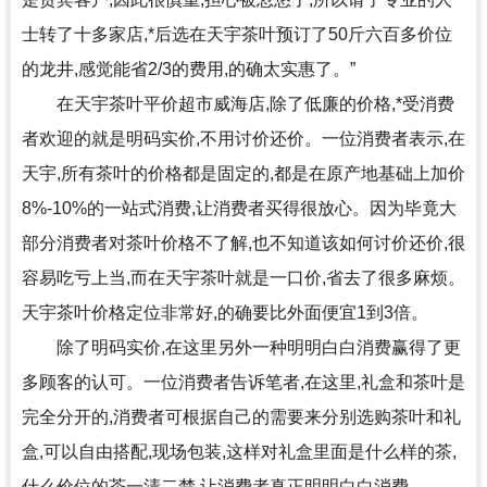
士转了十多家店,*后选在天宇茶叶预订了50斤六百多价位
的龙井,感觉能省2/3的费用,的确太实惠了。”
在天宇茶叶平价超市威海店,除了低廉的价格,*受消费
者欢迎的就是明码实价,不用讨价还价。一位消费者表示,在
天宇,所有茶叶的价格都是固定的,都是在原产地基础上加价
8%-10%的一站式消费,让消费者买得很放心。因为毕竟大
部分消费者对茶叶价格不了解,也不知道该如何讨价还价,很
容易吃亏上当,而在天宇茶叶就是一口价,省去了很多麻烦。
天宇茶叶价格定位非常好,的确要比外面便宜1到3倍。
除了明码实价,在这里另外一种明明白白消费赢得了更
多顾客的认可。一位消费者告诉笔者,在这里,礼盒和茶叶是
完全分开的,消费者可根据自己的需要来分别选购茶叶和礼
盒,可以自由搭配,现场包装,这样对礼盒里面是什么样的茶,
什么价位的茶一清二楚,让消费者真正明明白白消费。