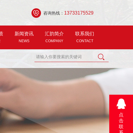
13733175529
咨询热线：
质
新闻资讯
汇韵简介
联系我们
R
NEWS
COMPANY
CONTACT
点
击
联
系