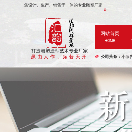
集设计、生产、销售于一体的专业雕塑厂家
网站首页
HOME
打造雕塑造型艺术专业厂家
虽由人作，宛若天开
公司头条：
小编
有关
假山
郑州
郑州