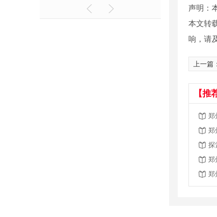
声明：本
本文转
响，请
上一篇
【推
郑
郑
探
郑
郑