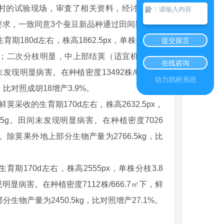
村的试验现场，审査了相关资料，经讨论与质
：
要求，一致同意3个蚕豆新品种通过田间鉴定。
80d左右，株高1862.5px，单株分枝4.3
提交留言
值；二次分枝明显，中上部结荚（适宜机械化收
在线咨询
发现明显病害。在种植密度13492株/666.7㎡
动力鹊桥系统
），比对照成胡18增产3.9%。
收的生育期170d左右，株高2632.5px，
2.5g。田间未发现明显病害。在种植密度7026
.8%。除荚果外地上部分生物产量为2766.5kg，比
70d左右，株高2555px，单株分枝3.8
明显病害。在种植密度7112株/666.7㎡下，鲜
部分生物产量为2450.5kg，比对照增产27.1%。
雕塑厂家
郑州假山设计