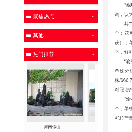
*组听
询，认
聚焦热点
其中，“
个；花
其他
获）；单
下，鲜籽粒
热门推荐
“渝蚕5
单株分枝
株/66
对照增产
“渝蚕
个；单株
籽粒产量
郑州雕塑
河南