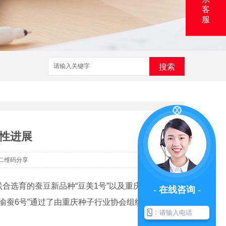
客
服
搜索
性进展
二维码分享
选育的蚕豆新品种“豆美1号”以及重庆市农
- 在线咨询 -
渝蚕6号”通过了由重庆种子行业协会组织的*田
：