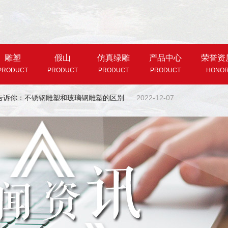
雕塑
假山
仿真绿雕
产品中心
荣誉资
PRODUCT
PRODUCT
PRODUCT
PRODUCT
HONO
告诉你：不锈钢雕塑和玻璃钢雕塑的区别
2022-12-07
玻璃钢雕塑的基本形式介绍
2024-03-21
制作材料选择的2点注意
2023-06-05
雕塑在景观设计中有什么作用
2023-05-11
汇韵雕塑分享雕塑的设计要点
2023-04-03