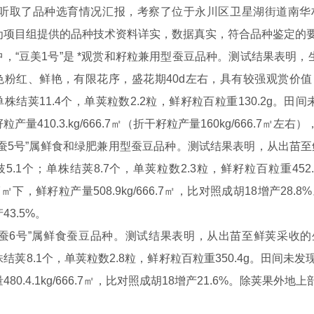
取了品种选育情况汇报，考察了位于永川区卫星湖街道南华
为项目组提供的品种技术资料详实，数据真实，符合品种鉴定的
豆美1号”是 *观赏和籽粒兼用型蚕豆品种。测试结果表明，生育期1
色粉红、鲜艳，有限花序，盛花期40d左右，具有较强观赏价
株结荚11.4个，单荚粒数2.2粒，鲜籽粒百粒重130.2g。田间未
产量410.3.kg/666.7㎡（折干籽粒产量160kg/666.7㎡左右
号”属鲜食和绿肥兼用型蚕豆品种。测试结果表明，从出苗至鲜荚采
5.1个；单株结荚8.7个，单荚粒数2.3粒，鲜籽粒百粒重45
6.7㎡下，鲜籽粒产量508.9kg/666.7㎡，比对照成胡18增产28
43.5%。
6号”属鲜食蚕豆品种。测试结果表明，从出苗至鲜荚采收的生育期1
结荚8.1个，单荚粒数2.8粒，鲜籽粒百粒重350.4g。田间未发现
480.4.1kg/666.7㎡，比对照成胡18增产21.6%。除荚果外地上
假山
河南仿真绿雕
郑州