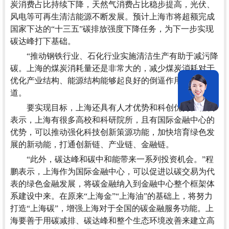
炭消费占比持续下降，天然气消费占比稳步提高，光伏、
风电等可再生清洁能源不断发展。预计上海市将超额完成
国家下达的“十三五”碳排放强度下降任务，为下一步实现
碳达峰打下基础。
“推动钢铁行业、石化行业实施清洁生产有助于减污降
碳。上海的煤炭消耗量还是非常大的，减少煤炭消耗对于
优化产业结构、能源结构能够起良好的倒逼作用。”程鹏说
道。
要实现目标，上海还具有人才优势和科创优势。程鹏
表示，上海有很多高校和科研院所，且有国际金融中心的
优势，可以推动强化科技创新策源功能，加快培育绿色发
展的新动能，打通创新链、产业链、金融链。
“此外，碳达峰和碳中和能带来一系列投资机会。”程
鹏表示，上海作为国际金融中心，可以促进以碳交易为代
表的绿色金融发展，将碳金融纳入到金融中心整个框架体
系建设中来。在原来“上海金”“上海油”的基础上，将努力
打造“上海碳”，增强上海对于全国的碳金融服务功能。上
海要善于用碳减排、碳达峰和整个生态环境改善来建立高